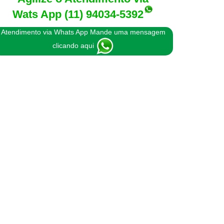
Wats App
(11) 94034-5392
Atendimento via Whats App Mande uma mensagem
clicando aqui