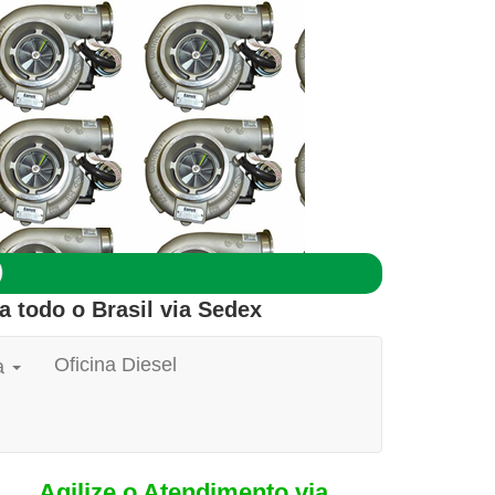
a todo o
Brasil
via Sedex
Oficina Diesel
a
Agilize o Atendimento via