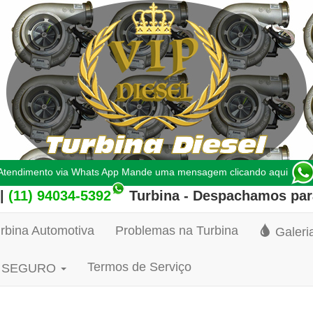
Atendimento via Whats App Mande uma mensagem clicando aqui
|
(11) 94034-5392
Turbina
- Despachamos par
rbina Automotiva
Problemas na Turbina
Galeri
Termos de Serviço
AG SEGURO