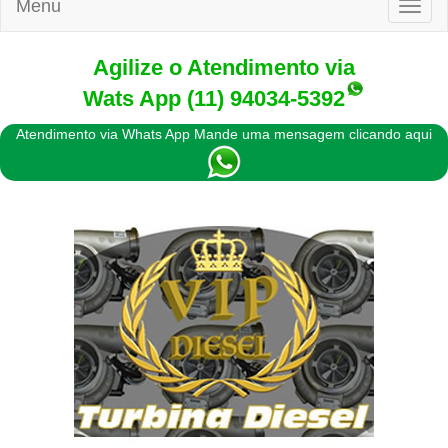
Menu
Toggl
naviga
Agilize o Atendimento via
Wats App
(11) 94034-5392
Atendimento via Whats App Mande uma mensagem clicando aqui