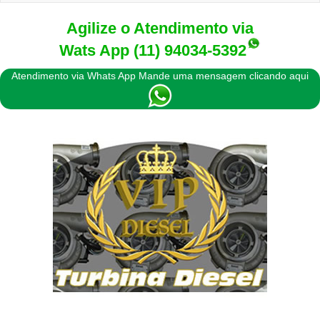
naviga
Agilize o Atendimento via
Wats App
(11) 94034-5392
Atendimento via Whats App Mande uma mensagem clicando aqui