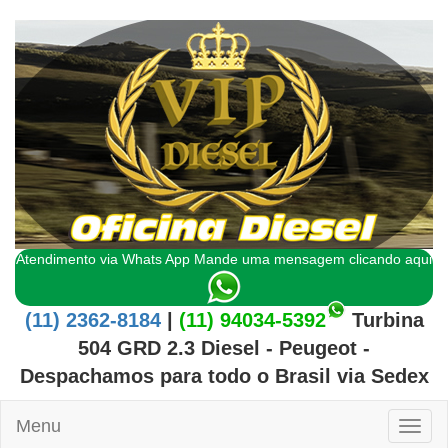
Atendimento via Whats App Mande uma mensagem clicando aqui
(11) 2362-8184
|
(11) 94034-5392
Turbina
504 GRD 2.3 Diesel - Peugeot
-
Despachamos para todo o
Brasil
via Sedex
Menu
Toggl