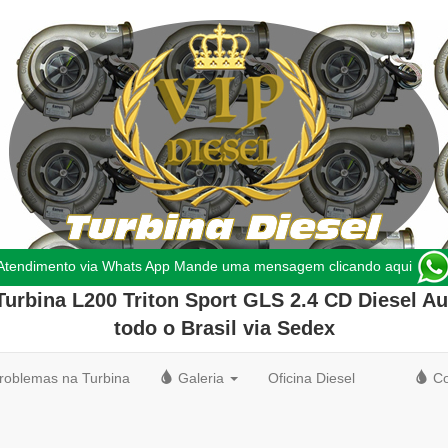
Atendimento via Whats App Mande uma mensagem clicando aqui
Turbina L200 Triton Sport GLS 2.4 CD Diesel Au
todo o
Brasil
via Sedex
roblemas na Turbina
Galeria
Oficina Diesel
Co