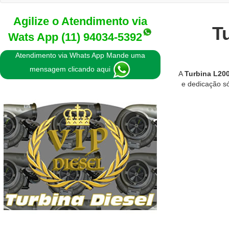
Agilize o Atendimento via
T
Wats App
(11) 94034-5392
Atendimento via Whats App Mande uma
mensagem clicando aqui
A
Turbina L200
e dedicação só