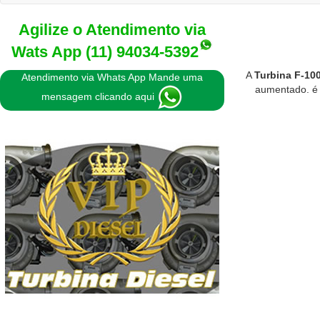
Agilize o Atendimento via
Wats App
(11) 94034-5392
A
Turbina F-100
Atendimento via Whats App Mande uma
aumentado. é 
mensagem clicando aqui