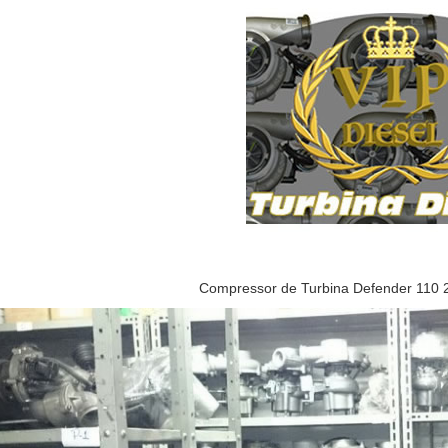
Compressor de Turbina Defender 110 2