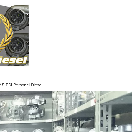
.5 TDi Personel Diesel