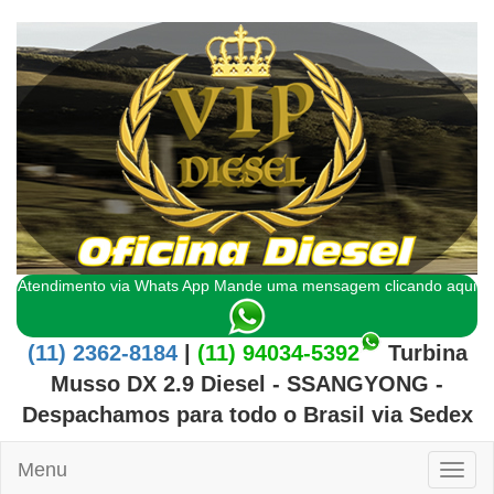
Atendimento via Whats App Mande uma mensagem clicando aqui
(11) 2362-8184
|
(11) 94034-5392
Turbina
Musso DX 2.9 Diesel - SSANGYONG
-
Despachamos para todo o
Brasil
via Sedex
Menu
Toggl