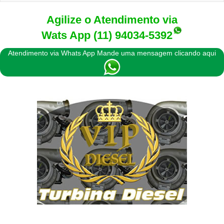
naviga
Agilize o Atendimento via
Wats App
(11) 94034-5392
Atendimento via Whats App Mande uma mensagem clicando aqui