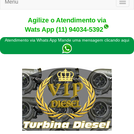
Menu
Toggl
naviga
Agilize o Atendimento via
Wats App
(11) 94034-5392
Atendimento via Whats App Mande uma mensagem clicando aqui