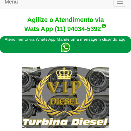
Menu
Toggl
naviga
Agilize o Atendimento via
Wats App
(11) 94034-5392
Atendimento via Whats App Mande uma mensagem clicando aqui