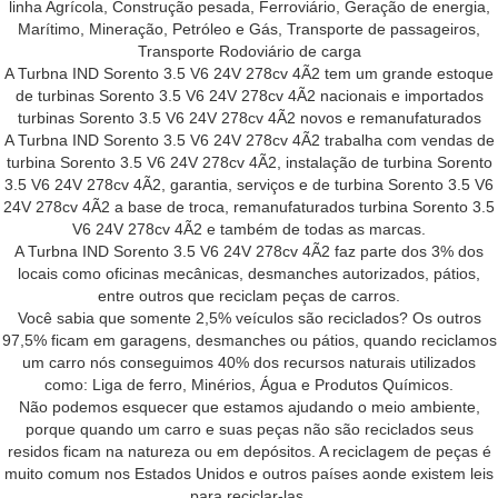
linha Agrícola, Construção pesada, Ferroviário, Geração de energia,
Marítimo, Mineração, Petróleo e Gás, Transporte de passageiros,
Transporte Rodoviário de carga
A Turbna IND Sorento 3.5 V6 24V 278cv 4Ã2 tem um grande estoque
de turbinas Sorento 3.5 V6 24V 278cv 4Ã2 nacionais e importados
turbinas Sorento 3.5 V6 24V 278cv 4Ã2 novos e remanufaturados
A Turbna IND Sorento 3.5 V6 24V 278cv 4Ã2 trabalha com vendas de
turbina Sorento 3.5 V6 24V 278cv 4Ã2, instalação de turbina Sorento
3.5 V6 24V 278cv 4Ã2, garantia, serviços e de turbina Sorento 3.5 V6
24V 278cv 4Ã2 a base de troca, remanufaturados turbina Sorento 3.5
V6 24V 278cv 4Ã2 e também de todas as marcas.
A Turbna IND Sorento 3.5 V6 24V 278cv 4Ã2 faz parte dos 3% dos
locais como oficinas mecânicas, desmanches autorizados, pátios,
entre outros que reciclam peças de carros.
Você sabia que somente 2,5% veículos são reciclados? Os outros
97,5% ficam em garagens, desmanches ou pátios, quando reciclamos
um carro nós conseguimos 40% dos recursos naturais utilizados
como: Liga de ferro, Minérios, Água e Produtos Químicos.
Não podemos esquecer que estamos ajudando o meio ambiente,
porque quando um carro e suas peças não são reciclados seus
residos ficam na natureza ou em depósitos. A reciclagem de peças é
muito comum nos Estados Unidos e outros países aonde existem leis
para reciclar-las.