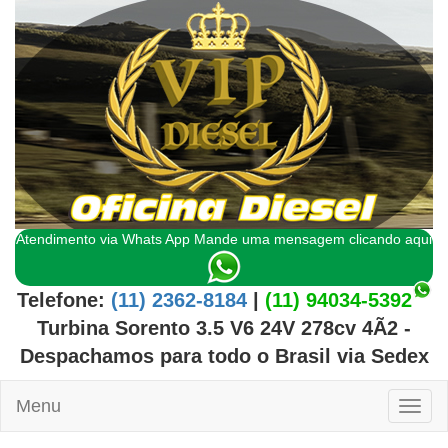
Atendimento via Whats App Mande uma mensagem clicando aqui
Telefone:
(11) 2362-8184
|
(11) 94034-5392
Turbina Sorento 3.5 V6 24V 278cv 4Ã2
-
Despachamos para todo o
Brasil
via Sedex
Menu
Toggl
naviga