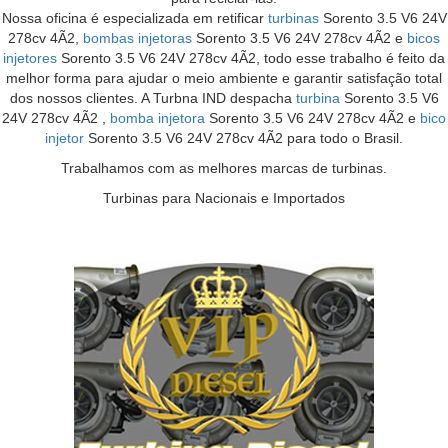
Nossa oficina é especializada em retificar
turbinas
Sorento 3.5 V6 24V
278cv 4Ã2,
bombas injetoras
Sorento 3.5 V6 24V 278cv 4Ã2 e
bicos
injetores
Sorento 3.5 V6 24V 278cv 4Ã2, todo esse trabalho é feito da
melhor forma para ajudar o meio ambiente e garantir satisfação total
dos nossos clientes. A Turbna IND despacha
turbina
Sorento 3.5 V6
24V 278cv 4Ã2 ,
bomba injetora
Sorento 3.5 V6 24V 278cv 4Ã2 e
bico
injetor
Sorento 3.5 V6 24V 278cv 4Ã2 para todo o Brasil.
Trabalhamos com as melhores marcas de turbinas.
Turbinas para Nacionais e Importados