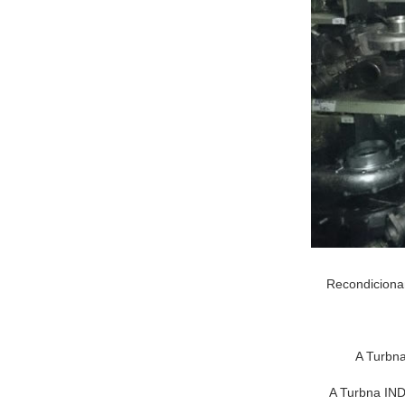
Recondicionam
A Turbna
A Turbna IND