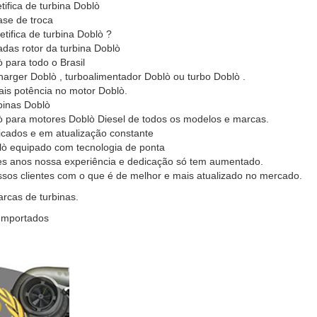
ifica de turbina Doblò
base de troca
tifica de turbina Doblò ?
adas rotor da turbina Doblò
 para todo o Brasil
rger Doblò , turboalimentador Doblò ou turbo Doblò .
ais potência no motor Doblò.
binas Doblò
lò para motores Doblò Diesel de todos os modelos e marcas.
icados e em atualização constante
lò equipado com tecnologia de ponta
es anos nossa experiência e dedicação só tem aumentado.
ssos clientes com o que é de melhor e mais atualizado no mercado.
cas de turbinas.
 Importados