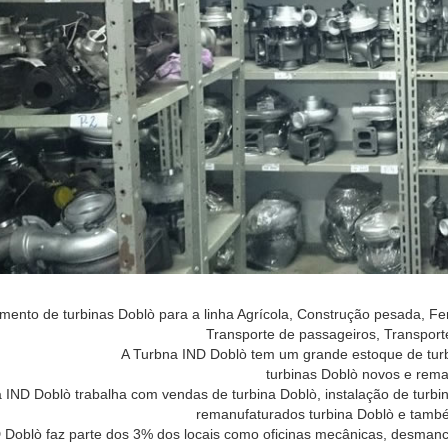
ento de turbinas Doblò para a linha Agrícola, Construção pesada, Fer
Transporte de passageiros, Transport
A Turbna IND Doblò tem um grande estoque de turb
turbinas Doblò novos e rem
 IND Doblò trabalha com vendas de turbina Doblò, instalação de turbina
remanufaturados turbina Doblò e tamb
 Doblò faz parte dos 3% dos locais como oficinas mecânicas, desmanch