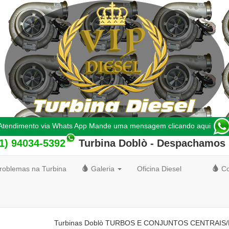
Atendimento via Whats App Mande uma mensagem clicando aqui
11) 94034-5392
Turbina Doblò
- Despachamos 
roblemas na Turbina
Galeria
Oficina Diesel
Co
Turbinas Doblò TURBOS E CONJUNTOS CENTRAIS/ROT