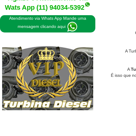
Wats App
(11) 94034-5392
Atendimento via Whats App Mande uma
mensagem clicando aqui
A Tur
A
Tu
É isso que n