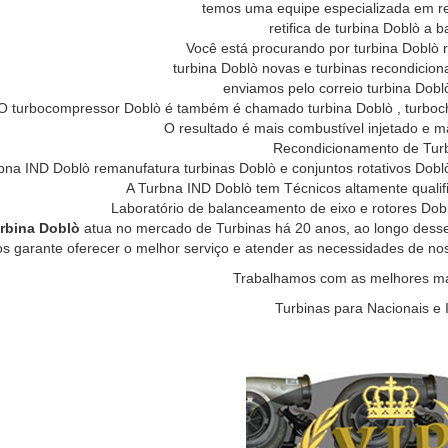
temos uma equipe especializada em ret
retifica de turbina Doblò a 
Você está procurando por turbina Doblò re
turbina Doblò novas e turbinas recondicion
enviamos pelo correio turbina Doblò
O turbocompressor Doblò é também é chamado turbina Doblò , turbocha
O resultado é mais combustível injetado e m
Recondicionamento de Tur
bna IND Doblò remanufatura turbinas Doblò e conjuntos rotativos Dob
A Turbna IND Doblò tem Técnicos altamente qualif
Laboratório de balanceamento de eixo e rotores Dob
rbina Doblò
atua no mercado de Turbinas há 20 anos, ao longo dess
os garante oferecer o melhor serviço e atender as necessidades de no
Trabalhamos com as melhores mar
Turbinas para Nacionais e