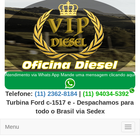
Atendimento via Whats App Mande uma mensagem clicando aqui
Telefone:
(11) 2362-8184
|
(11) 94034-5392
Turbina Ford c-1517 e
- Despachamos para
todo o
Brasil
via Sedex
Menu
Toggl
naviga