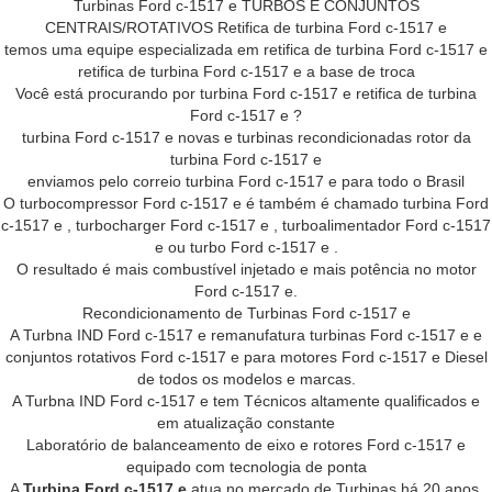
Turbinas Ford c-1517 e TURBOS E CONJUNTOS
CENTRAIS/ROTATIVOS Retifica de turbina Ford c-1517 e
temos uma equipe especializada em retifica de turbina Ford c-1517 e
retifica de turbina Ford c-1517 e a base de troca
Você está procurando por turbina Ford c-1517 e retifica de turbina
Ford c-1517 e ?
turbina Ford c-1517 e novas e turbinas recondicionadas rotor da
turbina Ford c-1517 e
enviamos pelo correio turbina Ford c-1517 e para todo o Brasil
O turbocompressor Ford c-1517 e é também é chamado turbina Ford
c-1517 e , turbocharger Ford c-1517 e , turboalimentador Ford c-1517
e ou turbo Ford c-1517 e .
O resultado é mais combustível injetado e mais potência no motor
Ford c-1517 e.
Recondicionamento de Turbinas Ford c-1517 e
A Turbna IND Ford c-1517 e remanufatura turbinas Ford c-1517 e e
conjuntos rotativos Ford c-1517 e para motores Ford c-1517 e Diesel
de todos os modelos e marcas.
A Turbna IND Ford c-1517 e tem Técnicos altamente qualificados e
em atualização constante
Laboratório de balanceamento de eixo e rotores Ford c-1517 e
equipado com tecnologia de ponta
A
Turbina Ford c-1517 e
atua no mercado de Turbinas há 20 anos,