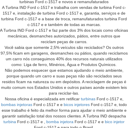
turbinas Ford c-1517 e novos e remanufaturados
A Turbna IND Ford c-1517 e trabalha com vendas de turbina Ford c-
1517 e, instalação de turbina Ford c-1517 e, garantia, serviços e de
turbina Ford c-1517 e a base de troca, remanufaturados turbina Ford
c-1517 e e também de todas as marcas.
A Turbna IND Ford c-1517 e faz parte dos 3% dos locais como oficinas
mecânicas, desmanches autorizados, pátios, entre outros que
reciclam peças de carros.
Você sabia que somente 2,5% veículos são reciclados? Os outros
97,5% ficam em garagens, desmanches ou pátios, quando reciclamos
um carro nós conseguimos 40% dos recursos naturais utilizados
como: Liga de ferro, Minérios, Água e Produtos Químicos.
Não podemos esquecer que estamos ajudando o meio ambiente,
porque quando um carro e suas peças não são reciclados seus
residos ficam na natureza ou em depósitos. A reciclagem de peças é
muito comum nos Estados Unidos e outros países aonde existem leis
para reciclar-las.
Nossa oficina é especializada em retificar
turbinas
Ford c-1517 e,
bombas injetoras
Ford c-1517 e e
bicos injetores
Ford c-1517 e, todo
esse trabalho é feito da melhor forma para ajudar o meio ambiente e
garantir satisfação total dos nossos clientes. A Turbna IND despacha
turbina
Ford c-1517 e ,
bomba injetora
Ford c-1517 e e
bico injetor
Ford c-1517 e para todo o Brasil.