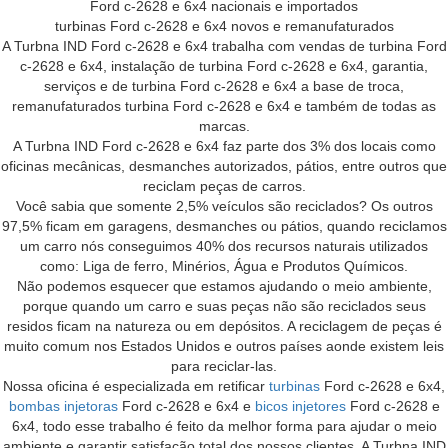
Ford c-2628 e 6x4 nacionais e importados
turbinas Ford c-2628 e 6x4 novos e remanufaturados
A Turbna IND Ford c-2628 e 6x4 trabalha com vendas de turbina Ford
c-2628 e 6x4, instalação de turbina Ford c-2628 e 6x4, garantia,
serviços e de turbina Ford c-2628 e 6x4 a base de troca,
remanufaturados turbina Ford c-2628 e 6x4 e também de todas as
marcas.
A Turbna IND Ford c-2628 e 6x4 faz parte dos 3% dos locais como
oficinas mecânicas, desmanches autorizados, pátios, entre outros que
reciclam peças de carros.
Você sabia que somente 2,5% veículos são reciclados? Os outros
97,5% ficam em garagens, desmanches ou pátios, quando reciclamos
um carro nós conseguimos 40% dos recursos naturais utilizados
como: Liga de ferro, Minérios, Água e Produtos Químicos.
Não podemos esquecer que estamos ajudando o meio ambiente,
porque quando um carro e suas peças não são reciclados seus
residos ficam na natureza ou em depósitos. A reciclagem de peças é
muito comum nos Estados Unidos e outros países aonde existem leis
para reciclar-las.
Nossa oficina é especializada em retificar
turbinas
Ford c-2628 e 6x4,
bombas injetoras
Ford c-2628 e 6x4 e
bicos injetores
Ford c-2628 e
6x4, todo esse trabalho é feito da melhor forma para ajudar o meio
ambiente e garantir satisfação total dos nossos clientes. A Turbna IND