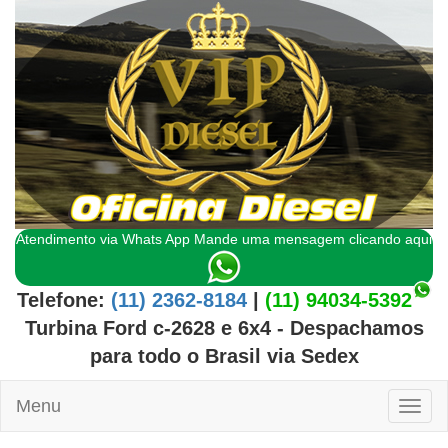
Atendimento via Whats App Mande uma mensagem clicando aqui
Telefone:
(11) 2362-8184
|
(11) 94034-5392
Turbina Ford c-2628 e 6x4
- Despachamos
para todo o
Brasil
via Sedex
Menu
Toggl
naviga