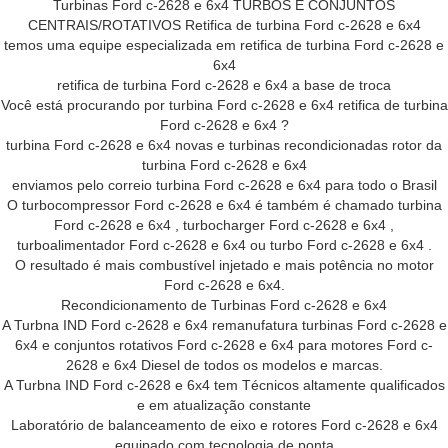
Turbinas Ford c-2628 e 6x4 TURBOS E CONJUNTOS
CENTRAIS/ROTATIVOS Retifica de turbina Ford c-2628 e 6x4
temos uma equipe especializada em retifica de turbina Ford c-2628 e
6x4
retifica de turbina Ford c-2628 e 6x4 a base de troca
Você está procurando por turbina Ford c-2628 e 6x4 retifica de turbina
Ford c-2628 e 6x4 ?
turbina Ford c-2628 e 6x4 novas e turbinas recondicionadas rotor da
turbina Ford c-2628 e 6x4
enviamos pelo correio turbina Ford c-2628 e 6x4 para todo o Brasil
O turbocompressor Ford c-2628 e 6x4 é também é chamado turbina
Ford c-2628 e 6x4 , turbocharger Ford c-2628 e 6x4 ,
turboalimentador Ford c-2628 e 6x4 ou turbo Ford c-2628 e 6x4 .
O resultado é mais combustível injetado e mais potência no motor
Ford c-2628 e 6x4.
Recondicionamento de Turbinas Ford c-2628 e 6x4
A Turbna IND Ford c-2628 e 6x4 remanufatura turbinas Ford c-2628 e
6x4 e conjuntos rotativos Ford c-2628 e 6x4 para motores Ford c-
2628 e 6x4 Diesel de todos os modelos e marcas.
A Turbna IND Ford c-2628 e 6x4 tem Técnicos altamente qualificados
e em atualização constante
Laboratório de balanceamento de eixo e rotores Ford c-2628 e 6x4
equipado com tecnologia de ponta