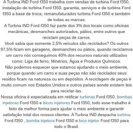
A Turbna IND Ford f350 trabalha com vendas de turbina Ford f350,
instalação de turbina Ford f350, garantia, serviços e de turbina Ford
f350 a base de troca, remanufaturados turbina Ford f350 e também
de todas as marcas.
A Turbna IND Ford f350 faz parte dos 3% dos locais como oficinas
mecânicas, desmanches autorizados, pátios, entre outros que
reciclam peças de carros.
Você sabia que somente 2,5% veículos são reciclados? Os outros
97,5% ficam em garagens, desmanches ou pátios, quando reciclamos
um carro nós conseguimos 40% dos recursos naturais utilizados
como: Liga de ferro, Minérios, Água e Produtos Químicos.
Não podemos esquecer que estamos ajudando o meio ambiente,
porque quando um carro e suas peças não são reciclados seus
residos ficam na natureza ou em depósitos. A reciclagem de peças é
muito comum nos Estados Unidos e outros países aonde existem leis
para reciclar-las.
Nossa oficina é especializada em retificar
turbinas
Ford f350,
bombas
injetoras
Ford f350 e
bicos injetores
Ford f350, todo esse trabalho é
feito da melhor forma para ajudar o meio ambiente e garantir
satisfação total dos nossos clientes. A Turbna IND despacha
turbina
Ford f350 ,
bomba injetora
Ford f350 e
bico injetor
Ford f350 para
todo o Brasil.