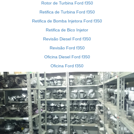
Rotor de Turbina Ford f350
Retifica de Turbina Ford f350
Retifica de Bomba Injetora Ford f350
Retifica de Bico Injetor
Revisão Diesel Ford f350
Revisão Ford f350
Oficina Diesel Ford f350
Oficina Ford f350