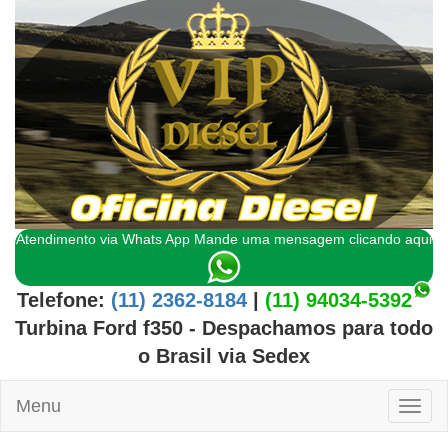
Atendimento via Whats App Mande uma mensagem clicando aqui
Telefone:
(11) 2362-8184
|
(11) 94034-5392
Turbina Ford f350
- Despachamos para todo
o
Brasil
via Sedex
Menu
Toggl
naviga