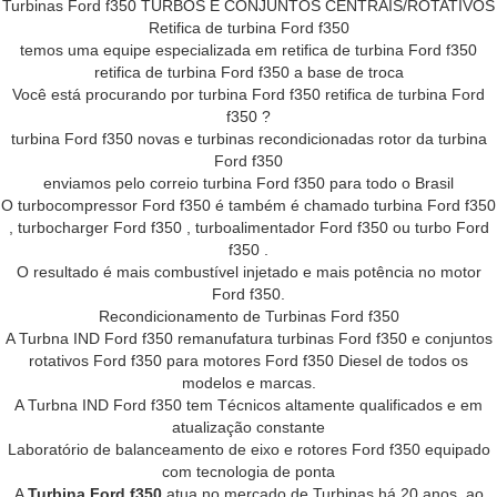
Turbinas Ford f350 TURBOS E CONJUNTOS CENTRAIS/ROTATIVOS
Retifica de turbina Ford f350
temos uma equipe especializada em retifica de turbina Ford f350
retifica de turbina Ford f350 a base de troca
Você está procurando por turbina Ford f350 retifica de turbina Ford
f350 ?
turbina Ford f350 novas e turbinas recondicionadas rotor da turbina
Ford f350
enviamos pelo correio turbina Ford f350 para todo o Brasil
O turbocompressor Ford f350 é também é chamado turbina Ford f350
, turbocharger Ford f350 , turboalimentador Ford f350 ou turbo Ford
f350 .
O resultado é mais combustível injetado e mais potência no motor
Ford f350.
Recondicionamento de Turbinas Ford f350
A Turbna IND Ford f350 remanufatura turbinas Ford f350 e conjuntos
rotativos Ford f350 para motores Ford f350 Diesel de todos os
modelos e marcas.
A Turbna IND Ford f350 tem Técnicos altamente qualificados e em
atualização constante
Laboratório de balanceamento de eixo e rotores Ford f350 equipado
com tecnologia de ponta
A
Turbina Ford f350
atua no mercado de Turbinas há 20 anos, ao