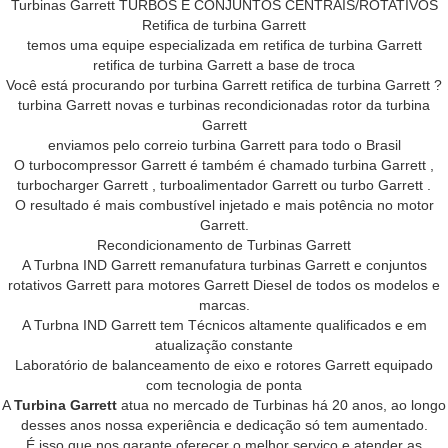
Turbinas Garrett TURBOS E CONJUNTOS CENTRAIS/ROTATIVOS
Retifica de turbina Garrett
temos uma equipe especializada em retifica de turbina Garrett
retifica de turbina Garrett a base de troca
Você está procurando por turbina Garrett retifica de turbina Garrett ?
turbina Garrett novas e turbinas recondicionadas rotor da turbina
Garrett
enviamos pelo correio turbina Garrett para todo o Brasil
O turbocompressor Garrett é também é chamado turbina Garrett ,
turbocharger Garrett , turboalimentador Garrett ou turbo Garrett .
O resultado é mais combustível injetado e mais potência no motor
Garrett.
Recondicionamento de Turbinas Garrett
A Turbna IND Garrett remanufatura turbinas Garrett e conjuntos
rotativos Garrett para motores Garrett Diesel de todos os modelos e
marcas.
A Turbna IND Garrett tem Técnicos altamente qualificados e em
atualização constante
Laboratório de balanceamento de eixo e rotores Garrett equipado
com tecnologia de ponta
A
Turbina Garrett
atua no mercado de Turbinas há 20 anos, ao longo
desses anos nossa experiência e dedicação só tem aumentado.
É isso que nos garante oferecer o melhor serviço e atender as