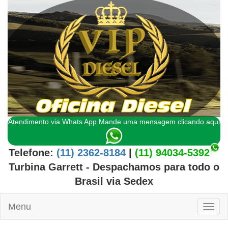
Atendimento via Whats App Mande uma mensagem clicando aqui
Telefone:
(11) 2362-8184
|
(11) 94034-5392
Turbina Garrett
- Despachamos para todo o
Brasil
via Sedex
Menu
Toggl
naviga