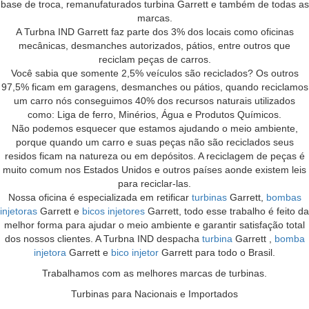
base de troca, remanufaturados turbina Garrett e também de todas as
marcas.
A Turbna IND Garrett faz parte dos 3% dos locais como oficinas
mecânicas, desmanches autorizados, pátios, entre outros que
reciclam peças de carros.
Você sabia que somente 2,5% veículos são reciclados? Os outros
97,5% ficam em garagens, desmanches ou pátios, quando reciclamos
um carro nós conseguimos 40% dos recursos naturais utilizados
como: Liga de ferro, Minérios, Água e Produtos Químicos.
Não podemos esquecer que estamos ajudando o meio ambiente,
porque quando um carro e suas peças não são reciclados seus
residos ficam na natureza ou em depósitos. A reciclagem de peças é
muito comum nos Estados Unidos e outros países aonde existem leis
para reciclar-las.
Nossa oficina é especializada em retificar
turbinas
Garrett,
bombas
injetoras
Garrett e
bicos injetores
Garrett, todo esse trabalho é feito da
melhor forma para ajudar o meio ambiente e garantir satisfação total
dos nossos clientes. A Turbna IND despacha
turbina
Garrett ,
bomba
injetora
Garrett e
bico injetor
Garrett para todo o Brasil.
Trabalhamos com as melhores marcas de turbinas.
Turbinas para Nacionais e Importados