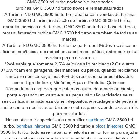
GMC 3500 hd turbo nacionais e importados
turbinas GMC 3500 hd turbo novos e remanufaturados
A Turbna IND GMC 3500 hd turbo trabalha com vendas de turbina
GMC 3500 hd turbo, instalação de turbina GMC 3500 hd turbo,
garantia, serviços e de turbina GMC 3500 hd turbo a base de troca,
remanufaturados turbina GMC 3500 hd turbo e também de todas as
marcas.
A Turbna IND GMC 3500 hd turbo faz parte dos 3% dos locais como
oficinas mecânicas, desmanches autorizados, pátios, entre outros que
reciclam peças de carros.
Você sabia que somente 2,5% veículos são reciclados? Os outros
97,5% ficam em garagens, desmanches ou pátios, quando reciclamos
um carro nós conseguimos 40% dos recursos naturais utilizados
como: Liga de ferro, Minérios, Água e Produtos Químicos.
Não podemos esquecer que estamos ajudando o meio ambiente,
porque quando um carro e suas peças não são reciclados seus
residos ficam na natureza ou em depósitos. A reciclagem de peças é
muito comum nos Estados Unidos e outros países aonde existem leis
para reciclar-las.
Nossa oficina é especializada em retificar
turbinas
GMC 3500 hd
turbo,
bombas injetoras
GMC 3500 hd turbo e
bicos injetores
GMC
3500 hd turbo, todo esse trabalho é feito da melhor forma para ajudar
o meio ambiente e garantir satisfação total dos nossos clientes. A