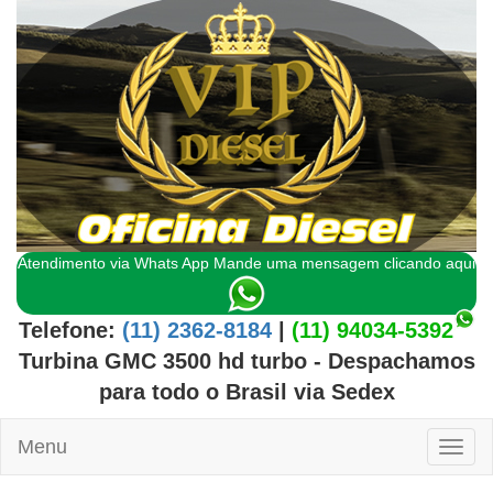
Atendimento via Whats App Mande uma mensagem clicando aqui
Telefone:
(11) 2362-8184
|
(11) 94034-5392
Turbina GMC 3500 hd turbo
- Despachamos
para todo o
Brasil
via Sedex
Menu
Toggl
naviga