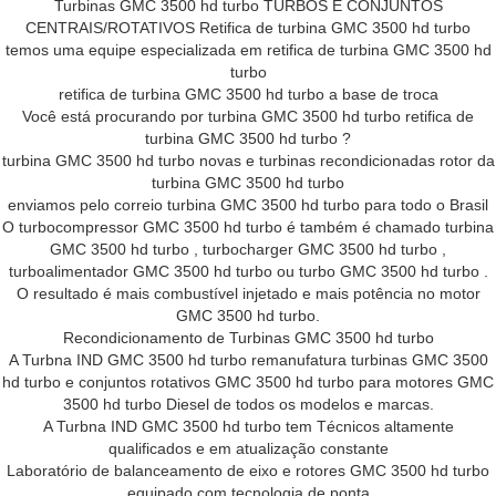
Turbinas GMC 3500 hd turbo TURBOS E CONJUNTOS
CENTRAIS/ROTATIVOS Retifica de turbina GMC 3500 hd turbo
temos uma equipe especializada em retifica de turbina GMC 3500 hd
turbo
retifica de turbina GMC 3500 hd turbo a base de troca
Você está procurando por turbina GMC 3500 hd turbo retifica de
turbina GMC 3500 hd turbo ?
turbina GMC 3500 hd turbo novas e turbinas recondicionadas rotor da
turbina GMC 3500 hd turbo
enviamos pelo correio turbina GMC 3500 hd turbo para todo o Brasil
O turbocompressor GMC 3500 hd turbo é também é chamado turbina
GMC 3500 hd turbo , turbocharger GMC 3500 hd turbo ,
turboalimentador GMC 3500 hd turbo ou turbo GMC 3500 hd turbo .
O resultado é mais combustível injetado e mais potência no motor
GMC 3500 hd turbo.
Recondicionamento de Turbinas GMC 3500 hd turbo
A Turbna IND GMC 3500 hd turbo remanufatura turbinas GMC 3500
hd turbo e conjuntos rotativos GMC 3500 hd turbo para motores GMC
3500 hd turbo Diesel de todos os modelos e marcas.
A Turbna IND GMC 3500 hd turbo tem Técnicos altamente
qualificados e em atualização constante
Laboratório de balanceamento de eixo e rotores GMC 3500 hd turbo
equipado com tecnologia de ponta