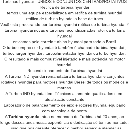
Turbinas hyundai TURBOS E CONJUNTOS CENTRAIS/ROTATIVOS
Retifica de turbina hyundai
temos uma equipe especializada em retifica de turbina hyundai
retifica de turbina hyundai a base de troca
Você está procurando por turbina hyundai retifica de turbina hyundai ?
turbina hyundai novas e turbinas recondicionadas rotor da turbina
hyundai
enviamos pelo correio turbina hyundai para todo o Brasil
O turbocompressor hyundai é também é chamado turbina hyundai ,
turbocharger hyundai , turboalimentador hyundai ou turbo hyundai .
O resultado é mais combustível injetado e mais potência no motor
hyundai.
Recondicionamento de Turbinas hyundai
A Turbna IND hyundai remanufatura turbinas hyundai e conjuntos
rotativos hyundai para motores hyundai Diesel de todos os modelos e
marcas.
A Turbna IND hyundai tem Técnicos altamente qualificados e em
atualização constante
Laboratório de balanceamento de eixo e rotores hyundai equipado
com tecnologia de ponta
A
Turbina hyundai
atua no mercado de Turbinas há 20 anos, ao
longo desses anos nossa experiência e dedicação só tem aumentado.
É isso que nos garante oferecer o melhor serviço e atender as