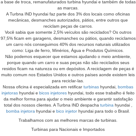
a base de troca, remanufaturados turbina hyundai e também de todas
as marcas.
A Turbna IND hyundai faz parte dos 3% dos locais como oficinas
mecânicas, desmanches autorizados, pátios, entre outros que
reciclam peças de carros.
Você sabia que somente 2,5% veículos são reciclados? Os outros
97,5% ficam em garagens, desmanches ou pátios, quando reciclamos
um carro nós conseguimos 40% dos recursos naturais utilizados
como: Liga de ferro, Minérios, Água e Produtos Químicos.
Não podemos esquecer que estamos ajudando o meio ambiente,
porque quando um carro e suas peças não são reciclados seus
residos ficam na natureza ou em depósitos. A reciclagem de peças é
muito comum nos Estados Unidos e outros países aonde existem leis
para reciclar-las.
Nossa oficina é especializada em retificar
turbinas
hyundai,
bombas
injetoras
hyundai e
bicos injetores
hyundai, todo esse trabalho é feito
da melhor forma para ajudar o meio ambiente e garantir satisfação
total dos nossos clientes. A Turbna IND despacha
turbina
hyundai ,
bomba injetora
hyundai e
bico injetor
hyundai para todo o Brasil.
Trabalhamos com as melhores marcas de turbinas.
Turbinas para Nacionais e Importados