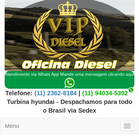
Atendimento via Whats App Mande uma mensagem clicando aqui
Telefone:
(11) 2362-8184
|
(11) 94034-5392
Turbina hyundai
- Despachamos para todo
o
Brasil
via Sedex
Menu
Toggl
naviga