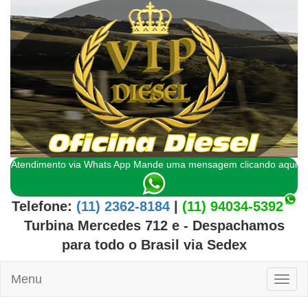
Atendimento via Whats App Mande uma mensagem clicando aqui
Telefone:
(11) 2362-8184
|
(11) 94034-5392
Turbina Mercedes 712 e
- Despachamos
para todo o
Brasil
via Sedex
Menu
Toggl
naviga