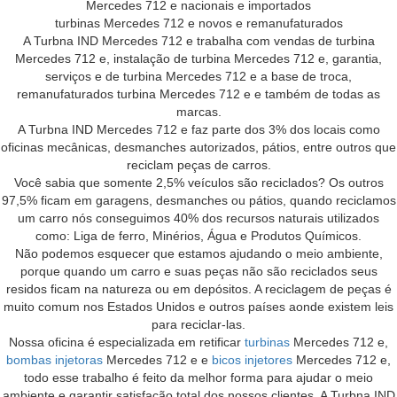
Mercedes 712 e nacionais e importados
turbinas Mercedes 712 e novos e remanufaturados
A Turbna IND Mercedes 712 e trabalha com vendas de turbina
Mercedes 712 e, instalação de turbina Mercedes 712 e, garantia,
serviços e de turbina Mercedes 712 e a base de troca,
remanufaturados turbina Mercedes 712 e e também de todas as
marcas.
A Turbna IND Mercedes 712 e faz parte dos 3% dos locais como
oficinas mecânicas, desmanches autorizados, pátios, entre outros que
reciclam peças de carros.
Você sabia que somente 2,5% veículos são reciclados? Os outros
97,5% ficam em garagens, desmanches ou pátios, quando reciclamos
um carro nós conseguimos 40% dos recursos naturais utilizados
como: Liga de ferro, Minérios, Água e Produtos Químicos.
Não podemos esquecer que estamos ajudando o meio ambiente,
porque quando um carro e suas peças não são reciclados seus
residos ficam na natureza ou em depósitos. A reciclagem de peças é
muito comum nos Estados Unidos e outros países aonde existem leis
para reciclar-las.
Nossa oficina é especializada em retificar
turbinas
Mercedes 712 e,
bombas injetoras
Mercedes 712 e e
bicos injetores
Mercedes 712 e,
todo esse trabalho é feito da melhor forma para ajudar o meio
ambiente e garantir satisfação total dos nossos clientes. A Turbna IND