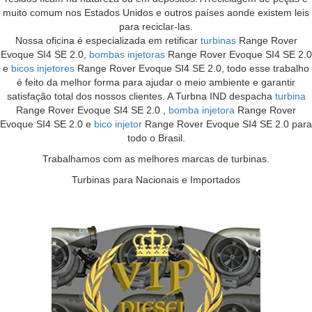
muito comum nos Estados Unidos e outros países aonde existem leis
para reciclar-las.
Nossa oficina é especializada em retificar
turbinas
Range Rover
Evoque SI4 SE 2.0,
bombas injetoras
Range Rover Evoque SI4 SE 2.0
e
bicos injetores
Range Rover Evoque SI4 SE 2.0, todo esse trabalho
é feito da melhor forma para ajudar o meio ambiente e garantir
satisfação total dos nossos clientes. A Turbna IND despacha
turbina
Range Rover Evoque SI4 SE 2.0 ,
bomba injetora
Range Rover
Evoque SI4 SE 2.0 e
bico injetor
Range Rover Evoque SI4 SE 2.0 para
todo o Brasil.
Trabalhamos com as melhores marcas de turbinas.
Turbinas para Nacionais e Importados