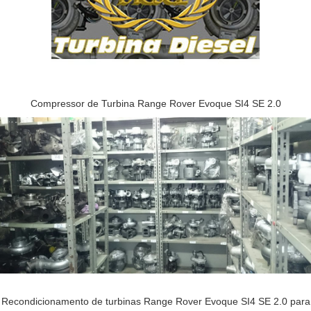
Compressor de Turbina Range Rover Evoque SI4 SE 2.0
Recondicionamento de turbinas Range Rover Evoque SI4 SE 2.0 para