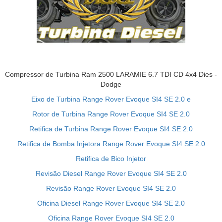
Compressor de Turbina Ram 2500 LARAMIE 6.7 TDI CD 4x4 Dies -
Dodge
Eixo de Turbina Range Rover Evoque SI4 SE 2.0 e
Rotor de Turbina Range Rover Evoque SI4 SE 2.0
Retifica de Turbina Range Rover Evoque SI4 SE 2.0
Retifica de Bomba Injetora Range Rover Evoque SI4 SE 2.0
Retifica de Bico Injetor
Revisão Diesel Range Rover Evoque SI4 SE 2.0
Revisão Range Rover Evoque SI4 SE 2.0
Oficina Diesel Range Rover Evoque SI4 SE 2.0
Oficina Range Rover Evoque SI4 SE 2.0