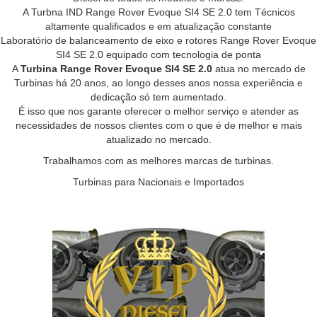
A Turbna IND Range Rover Evoque SI4 SE 2.0 tem Técnicos
altamente qualificados e em atualização constante
Laboratório de balanceamento de eixo e rotores Range Rover Evoque
SI4 SE 2.0 equipado com tecnologia de ponta
A
Turbina Range Rover Evoque SI4 SE 2.0
atua no mercado de
Turbinas há 20 anos, ao longo desses anos nossa experiência e
dedicação só tem aumentado.
É isso que nos garante oferecer o melhor serviço e atender as
necessidades de nossos clientes com o que é de melhor e mais
atualizado no mercado.
Trabalhamos com as melhores marcas de turbinas.
Turbinas para Nacionais e Importados