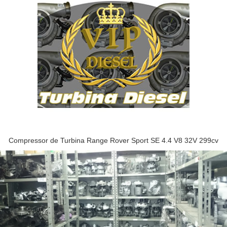
Compressor de Turbina Range Rover Sport SE 4.4 V8 32V 299cv