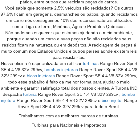
pátios, entre outros que reciclam peças de carros.
Você sabia que somente 2,5% veículos são reciclados? Os outros
97,5% ficam em garagens, desmanches ou pátios, quando reciclamos
um carro nós conseguimos 40% dos recursos naturais utilizados
como: Liga de ferro, Minérios, Água e Produtos Químicos.
Não podemos esquecer que estamos ajudando o meio ambiente,
porque quando um carro e suas peças não são reciclados seus
residos ficam na natureza ou em depósitos. A reciclagem de peças é
muito comum nos Estados Unidos e outros países aonde existem leis
para reciclar-las.
Nossa oficina é especializada em retificar
turbinas
Range Rover Sport
SE 4.4 V8 32V 299cv,
bombas injetoras
Range Rover Sport SE 4.4 V8
32V 299cv e
bicos injetores
Range Rover Sport SE 4.4 V8 32V 299cv,
todo esse trabalho é feito da melhor forma para ajudar o meio
ambiente e garantir satisfação total dos nossos clientes. A Turbna IND
despacha
turbina
Range Rover Sport SE 4.4 V8 32V 299cv ,
bomba
injetora
Range Rover Sport SE 4.4 V8 32V 299cv e
bico injetor
Range
Rover Sport SE 4.4 V8 32V 299cv para todo o Brasil.
Trabalhamos com as melhores marcas de turbinas.
Turbinas para Nacionais e Importados