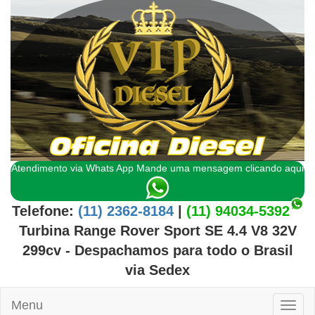
Atendimento via Whats App Mande uma mensagem clicando aqui
Telefone:
(11) 2362-8184
|
(11) 94034-5392
Turbina Range Rover Sport SE 4.4 V8 32V
299cv
- Despachamos para todo o
Brasil
via Sedex
Menu
Toggl