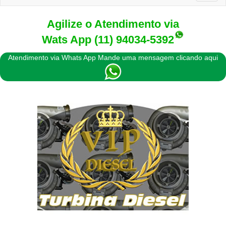
naviga
Agilize o Atendimento via
Wats App
(11) 94034-5392
Atendimento via Whats App Mande uma mensagem clicando aqui