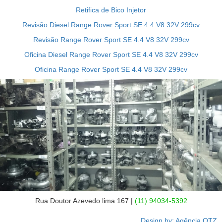
Retifica de Bico Injetor
Revisão Diesel Range Rover Sport SE 4.4 V8 32V 299cv
Revisão Range Rover Sport SE 4.4 V8 32V 299cv
Oficina Diesel Range Rover Sport SE 4.4 V8 32V 299cv
Oficina Range Rover Sport SE 4.4 V8 32V 299cv
Rua Doutor Azevedo lima 167 |
(11) 94034-5392
Design by: Agência OTZ