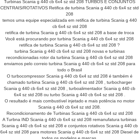
Turbinas Scania g 440 cb 6x4 sz std 208 TURBOS E CONJUNTOS
CENTRAIS/ROTATIVOS Retifica de turbina Scania g 440 cb 6x4 sz std
208
temos uma equipe especializada em retifica de turbina Scania g 440
cb 6x4 sz std 208
retifica de turbina Scania g 440 cb 6x4 sz std 208 a base de troca
Você está procurando por turbina Scania g 440 cb 6x4 sz std 208
retifica de turbina Scania g 440 cb 6x4 sz std 208 ?
turbina Scania g 440 cb 6x4 sz std 208 novas e turbinas
recondicionadas rotor da turbina Scania g 440 cb 6x4 sz std 208
enviamos pelo correio turbina Scania g 440 cb 6x4 sz std 208 para
todo o Brasil
O turbocompressor Scania g 440 cb 6x4 sz std 208 é também é
chamado turbina Scania g 440 cb 6x4 sz std 208 , turbocharger
Scania g 440 cb 6x4 sz std 208 , turboalimentador Scania g 440 cb
6x4 sz std 208 ou turbo Scania g 440 cb 6x4 sz std 208 .
O resultado é mais combustível injetado e mais potência no motor
Scania g 440 cb 6x4 sz std 208.
Recondicionamento de Turbinas Scania g 440 cb 6x4 sz std 208
A Turbna IND Scania g 440 cb 6x4 sz std 208 remanufatura turbinas
Scania g 440 cb 6x4 sz std 208 e conjuntos rotativos Scania g 440 cb
6x4 sz std 208 para motores Scania g 440 cb 6x4 sz std 208 Diesel de
todos os modelos e marcas.