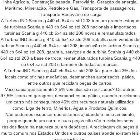
linha Agrícola, Construção pesada, Ferroviário, Geração de energia,
Marítimo, Mineração, Petróleo e Gás, Transporte de passageiros,
Transporte Rodoviário de carga
A Turbna IND Scania g 440 cb 6x4 sz std 208 tem um grande estoque
de turbinas Scania g 440 cb 6x4 sz std 208 nacionais e importados
turbinas Scania g 440 cb 6x4 sz std 208 novos e remanufaturados
A Turbna IND Scania g 440 cb 6x4 sz std 208 trabalha com vendas de
turbina Scania g 440 cb 6x4 sz std 208, instalação de turbina Scania g
440 cb 6x4 sz std 208, garantia, serviços e de turbina Scania g 440 cb
6x4 sz std 208 a base de troca, remanufaturados turbina Scania g 440
cb 6x4 sz std 208 e também de todas as marcas.
A Turbna IND Scania g 440 cb 6x4 sz std 208 faz parte dos 3% dos
locais como oficinas mecânicas, desmanches autorizados, pátios,
entre outros que reciclam peças de carros.
Você sabia que somente 2,5% veículos são reciclados? Os outros
97,5% ficam em garagens, desmanches ou pátios, quando reciclamos
um carro nós conseguimos 40% dos recursos naturais utilizados
como: Liga de ferro, Minérios, Água e Produtos Químicos.
Não podemos esquecer que estamos ajudando o meio ambiente,
porque quando um carro e suas peças não são reciclados seus
residos ficam na natureza ou em depósitos. A reciclagem de peças é
muito comum nos Estados Unidos e outros países aonde existem leis
para reciclar-las.