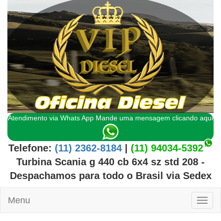
Atendimento via Whats App Mande uma mensagem clicando aqui
Telefone:
(11) 2362-8184
|
(11) 94034-5392
Turbina Scania g 440 cb 6x4 sz std 208
-
Despachamos para todo o
Brasil
via Sedex
Menu
Toggl
naviga