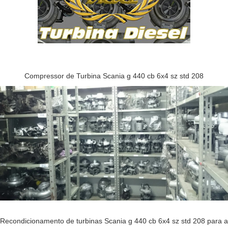
Compressor de Turbina Scania g 440 cb 6x4 sz std 208
Recondicionamento de turbinas Scania g 440 cb 6x4 sz std 208 para a