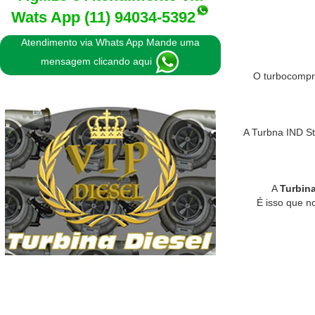
Wats App
(11) 94034-5392
Atendimento via Whats App Mande uma
mensagem clicando aqui
O turbocompre
A Turbna IND Str
A
Turbina
É isso que n