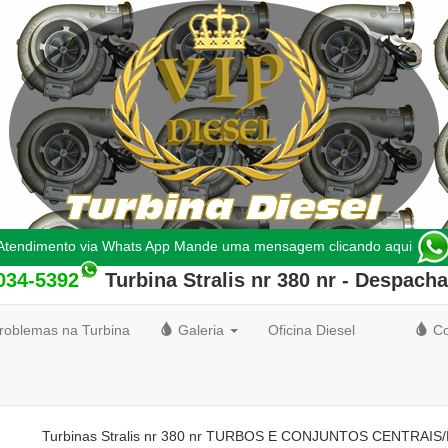
Atendimento via Whats App Mande uma mensagem clicando aqui
4034-5392
Turbina Stralis nr 380 nr
- Despach
roblemas na Turbina
Galeria
Oficina Diesel
Co
Turbinas Stralis nr 380 nr TURBOS E CONJUNTOS CENTRAIS/ROT