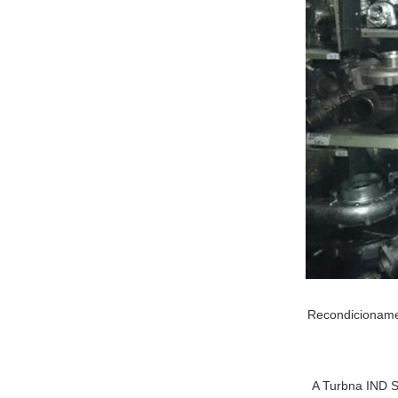
Recondicionamen
A Turbna IND St