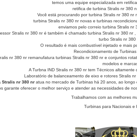
temos uma equipe especializada em retifica 
retifica de turbina Stralis nr 380 
Você está procurando por turbina Stralis nr 380 nr re
turbina Stralis nr 380 nr novas e turbinas recondicion
enviamos pelo correio turbina Stralis nr 
ssor Stralis nr 380 nr é também é chamado turbina Stralis nr 380 nr , t
turbo Stralis nr 380 
O resultado é mais combustível injetado e mais po
Recondicionamento de Turbinas S
alis nr 380 nr remanufatura turbinas Stralis nr 380 nr e conjuntos rotat
modelos e marca
A Turbna IND Stralis nr 380 nr tem Técnicos altamente 
Laboratório de balanceamento de eixo e rotores Stralis n
 Stralis nr 380 nr
atua no mercado de Turbinas há 20 anos, ao longo
os garante oferecer o melhor serviço e atender as necessidades de no
Trabalhamos com as melhores mar
Turbinas para Nacionais e