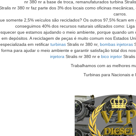
nr 380 nr a base de troca, remanufaturados turbina Stral
tralis nr 380 nr faz parte dos 3% dos locais como oficinas mecânicas,
carros.
que somente 2,5% veículos são reciclados? Os outros 97,5% ficam em
conseguimos 40% dos recursos naturais utilizados como: Liga 
quecer que estamos ajudando o meio ambiente, porque quando um car
 em depósitos. A reciclagem de peças é muito comum nos Estados Unido
 especializada em retificar
turbinas
Stralis nr 380 nr,
bombas injetoras
S
r forma para ajudar o meio ambiente e garantir satisfação total dos n
injetora
Stralis nr 380 nr e
bico injetor
Stralis
Trabalhamos com as melhores mar
Turbinas para Nacionais e