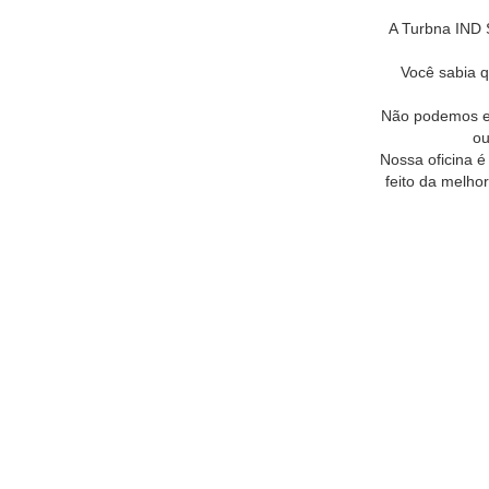
A Turbna IND S
Você sabia 
Não podemos es
ou
Nossa oficina é
feito da melho