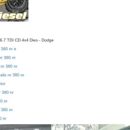
.7 TDI CD 4x4 Dies - Dodge
r 380 nr e
nr 380 nr
 nr 380 nr
alis nr 380 nr
etor
r 380 nr
80 nr
r 380 nr
0 nr