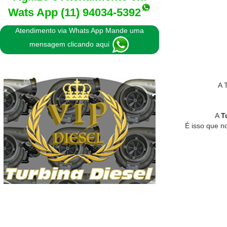
Wats App
(11) 94034-5392
Atendimento via Whats App Mande uma
mensagem clicando aqui
A 
A
T
É isso que n