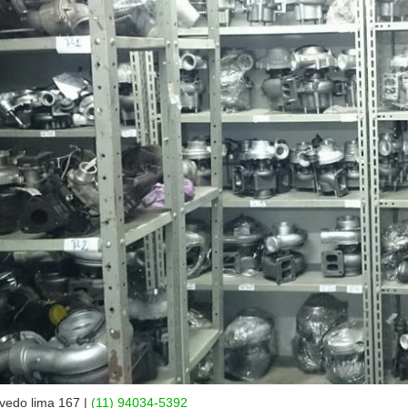
vedo lima 167 |
(11) 94034-5392