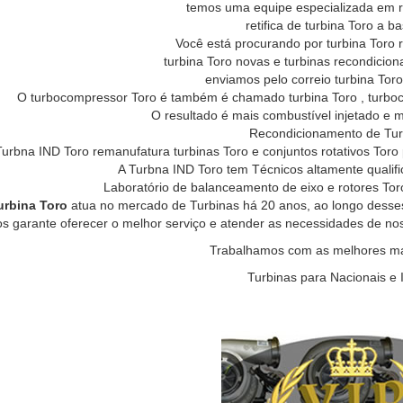
temos uma equipe especializada em ret
retifica de turbina Toro a b
Você está procurando por turbina Toro re
turbina Toro novas e turbinas recondicion
enviamos pelo correio turbina Toro
O turbocompressor Toro é também é chamado turbina Toro , turboch
O resultado é mais combustível injetado e m
Recondicionamento de Tur
Turbna IND Toro remanufatura turbinas Toro e conjuntos rotativos Tor
A Turbna IND Toro tem Técnicos altamente qualif
Laboratório de balanceamento de eixo e rotores To
urbina Toro
atua no mercado de Turbinas há 20 anos, ao longo desse
os garante oferecer o melhor serviço e atender as necessidades de no
Trabalhamos com as melhores mar
Turbinas para Nacionais e