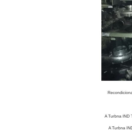
Recondiciona
A Turbna IND T
A Turbna IND