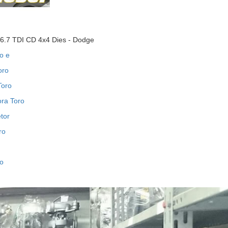
.7 TDI CD 4x4 Dies - Dodge
o e
oro
Toro
ora Toro
etor
ro
ro